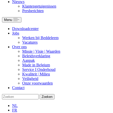
Nieuws
Klantengetuigenissen
Persberichten
Menu
Downloadcenter
Jobs
Werken bij Beddeleem
Vacatures
Over ons
Missie | Visie | Waarden
Beleidsverklaring
Aanpak
Made in Belgium
Service I Onderhoud
Kwaliteit | Milieu
Veiligheid
Onze voorwaarden
Contact
Zoeken
NL
FR