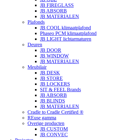
JB FIREGLASS
JB ABSORB
JB MATERIALEN
Plafonds
JB COOL klimaatplafond
Phaseo PCM klimaatplafond
JB LIGHT lichtarmaturen
Deuren
JB DOOR
JB WINDOW
JB MATERIALEN
Meubilair
JB DESK
JB STORE
JB LOCKERS
SIT & FEEL Brands
JB ABSORB
JB BLINDS
JB MATERIALEN
Cradle to Cradle Certified ®
REuse gamma
Overige producten
JB CUSTOM
JB CONVEC