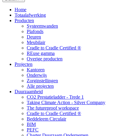
Home
Totaalafwerking
Producten
Systeemwanden
Plafonds
Deuren
Meubilair
Cradle to Cradle Certified ®
REuse gamma
Overige producten
Projecten
Kantoren
Onderwijs
Zorginstellingen
Alle projecten
Duurzaamheid
CO2 Prestatieladder - Trede 1
Taking Climate Action - Silver Company
The futureproof workspace
Cradle to Cradle Certified ®
Beddeleem Circulair
BIM
PEFC
Charter Duurzaam Ondernemen