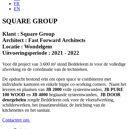
FR
EN
SQUARE GROUP
Klant : Square Group
Architect : Fast Forward Architects
Locatie : Wondelgem
Uitvoeringsperiode : 2021 - 2022
Voor dit project van 3.600 m² stond Beddeleem in voor de volledige
afwerking en de coördinatie van de technieken.
De opdracht bestond erin om open space te combineren met
individuele kantoren en enkele hippe co-working corners.
Naast het
leveren en plaatsen van
JB 2000
volle systeemwanden,
JB PURE
100 WOOD
en
JB 4000
beglaasde systeemwanden,
JB DOOR
deurgehelen
zorgde Beddeleem ook voor de vloerafwerking,
schilderwerken, het (maat)meubilair, de inrichting van de
kitchenettes en het sanitair.
Contacteer ons