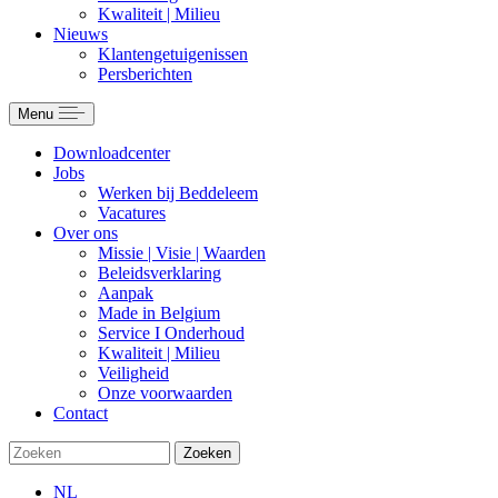
Kwaliteit | Milieu
Nieuws
Klantengetuigenissen
Persberichten
Menu
Downloadcenter
Jobs
Werken bij Beddeleem
Vacatures
Over ons
Missie | Visie | Waarden
Beleidsverklaring
Aanpak
Made in Belgium
Service I Onderhoud
Kwaliteit | Milieu
Veiligheid
Onze voorwaarden
Contact
Zoeken
NL