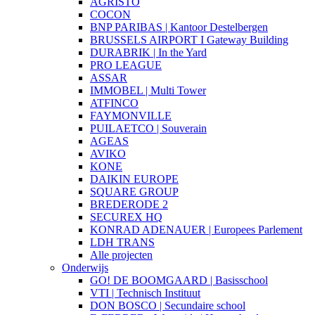
AGRISTO
COCON
BNP PARIBAS | Kantoor Destelbergen
BRUSSELS AIRPORT I Gateway Building
DURABRIK | In the Yard
PRO LEAGUE
ASSAR
IMMOBEL | Multi Tower
ATFINCO
FAYMONVILLE
PUILAETCO | Souverain
AGEAS
AVIKO
KONE
DAIKIN EUROPE
SQUARE GROUP
BREDERODE 2
SECUREX HQ
KONRAD ADENAUER | Europees Parlement
LDH TRANS
Alle projecten
Onderwijs
GO! DE BOOMGAARD | Basisschool
VTI | Technisch Instituut
DON BOSCO | Secundaire school