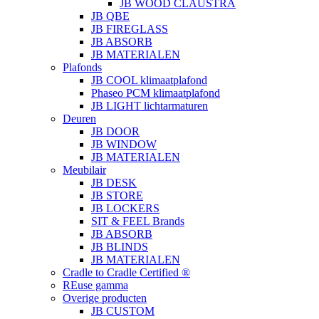
JB WOOD CLAUSTRA
JB QBE
JB FIREGLASS
JB ABSORB
JB MATERIALEN
Plafonds
JB COOL klimaatplafond
Phaseo PCM klimaatplafond
JB LIGHT lichtarmaturen
Deuren
JB DOOR
JB WINDOW
JB MATERIALEN
Meubilair
JB DESK
JB STORE
JB LOCKERS
SIT & FEEL Brands
JB ABSORB
JB BLINDS
JB MATERIALEN
Cradle to Cradle Certified ®
REuse gamma
Overige producten
JB CUSTOM