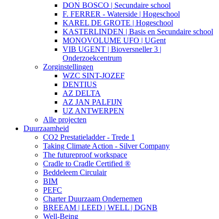
DON BOSCO | Secundaire school
F. FERRER - Waterside | Hogeschool
KAREL DE GROTE | Hogeschool
KASTERLINDEN | Basis en Secundaire school
MONOVOLUME UFO | UGent
VIB UGENT | Bioversneller 3 |
Onderzoekcentrum
Zorginstellingen
WZC SINT-JOZEF
DENTIUS
AZ DELTA
AZ JAN PALFIJN
UZ ANTWERPEN
Alle projecten
Duurzaamheid
CO2 Prestatieladder - Trede 1
Taking Climate Action - Silver Company
The futureproof workspace
Cradle to Cradle Certified ®
Beddeleem Circulair
BIM
PEFC
Charter Duurzaam Ondernemen
BREEAM | LEED | WELL | DGNB
Well-Being