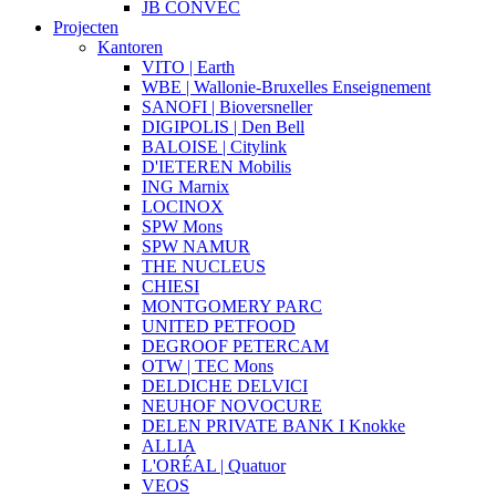
JB CONVEC
Projecten
Kantoren
VITO | Earth
WBE | Wallonie-Bruxelles Enseignement
SANOFI | Bioversneller
DIGIPOLIS | Den Bell
BALOISE | Citylink
D'IETEREN Mobilis
ING Marnix
LOCINOX
SPW Mons
SPW NAMUR
THE NUCLEUS
CHIESI
MONTGOMERY PARC
UNITED PETFOOD
DEGROOF PETERCAM
OTW | TEC Mons
DELDICHE DELVICI
NEUHOF NOVOCURE
DELEN PRIVATE BANK I Knokke
ALLIA
L'ORÉAL | Quatuor
VEOS