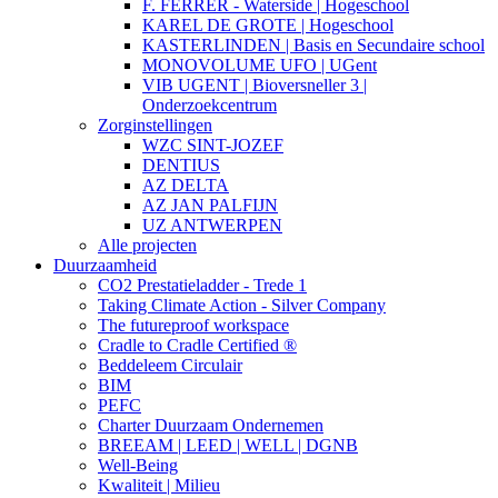
F. FERRER - Waterside | Hogeschool
KAREL DE GROTE | Hogeschool
KASTERLINDEN | Basis en Secundaire school
MONOVOLUME UFO | UGent
VIB UGENT | Bioversneller 3 |
Onderzoekcentrum
Zorginstellingen
WZC SINT-JOZEF
DENTIUS
AZ DELTA
AZ JAN PALFIJN
UZ ANTWERPEN
Alle projecten
Duurzaamheid
CO2 Prestatieladder - Trede 1
Taking Climate Action - Silver Company
The futureproof workspace
Cradle to Cradle Certified ®
Beddeleem Circulair
BIM
PEFC
Charter Duurzaam Ondernemen
BREEAM | LEED | WELL | DGNB
Well-Being
Kwaliteit | Milieu