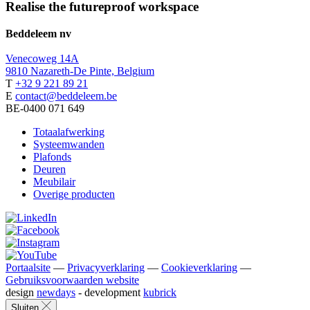
Realise the futureproof workspace
Beddeleem nv
Venecoweg 14A
9810 Nazareth-De Pinte, Belgium
T
+32 9 221 89 21
E
contact@beddeleem.be
BE-0400 071 649
Totaalafwerking
Systeemwanden
Plafonds
Deuren
Meubilair
Overige producten
Portaalsite
—
Privacyverklaring
—
Cookieverklaring
—
Gebruiksvoorwaarden website
design
newdays
- development
kubrick
Sluiten