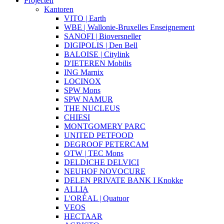
Projecten
Kantoren
VITO | Earth
WBE | Wallonie-Bruxelles Enseignement
SANOFI | Bioversneller
DIGIPOLIS | Den Bell
BALOISE | Citylink
D'IETEREN Mobilis
ING Marnix
LOCINOX
SPW Mons
SPW NAMUR
THE NUCLEUS
CHIESI
MONTGOMERY PARC
UNITED PETFOOD
DEGROOF PETERCAM
OTW | TEC Mons
DELDICHE DELVICI
NEUHOF NOVOCURE
DELEN PRIVATE BANK I Knokke
ALLIA
L'ORÉAL | Quatuor
VEOS
HECTAAR