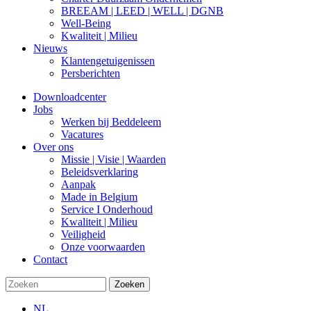
BREEAM | LEED | WELL | DGNB
Well-Being
Kwaliteit | Milieu
Nieuws
Klantengetuigenissen
Persberichten
Downloadcenter
Jobs
Werken bij Beddeleem
Vacatures
Over ons
Missie | Visie | Waarden
Beleidsverklaring
Aanpak
Made in Belgium
Service I Onderhoud
Kwaliteit | Milieu
Veiligheid
Onze voorwaarden
Contact
Zoeken
NL